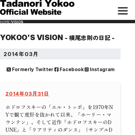
メ
サ
本
ニ
イ
文
HOME
VISION
ト
ま
ュ
内
で
メ
ス
ー
ニ
キ
ュ
ッ
を
ー
プ
YOKOO'S VISION
- 横尾忠則の日記 -
開
閉
す
2014年03月
る
Formerly Twitter
Facebook
Instagram
2014年03月31日
ホドロフスキーの「エル・トッポ」を1970年N
Yで観て度肝を抜かれて以来、「ホーリー・マ
ウンテン」、そして近作「ホドロフスキーのD
UNE」と「リアリティのダンス」（サンプルD