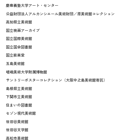
慶應義塾大学アート・センター
公益財団法人アルカンシエール美術財団／原美術館コレクション
高知県立美術館
国立映画アーカイブ
国立国際美術館
国立国会図書館
国立能楽堂
五島美術館
嵯峨美術大学附属博物館
サントリーポスターコレクション（大阪中之島美術館寄託）
島根県立美術館
下関市立美術館
住まいの図書館
セゾン現代美術館
世田谷美術館
世田谷文学館
高松市美術館