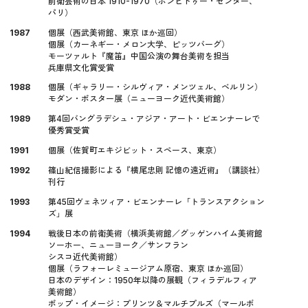
前衛芸術の日本 1910-1970（ポンピドゥー・センター、
パリ）
1987
個展（西武美術館、東京 ほか巡回）
個展（カーネギー・メロン大学、ピッツバーグ）
モーツァルト『魔笛』中国公演の舞台美術を担当
兵庫県文化賞受賞
1988
個展（ギャラリー・シルヴィア・メンツェル、ベルリン）
モダン・ポスター展（ニューヨーク近代美術館）
1989
第4回バングラデシュ・アジア・アート・ビエンナーレで
優秀賞受賞
1991
個展（佐賀町エキジビット・スペース、東京）
1992
篠山紀信撮影による『横尾忠則 記憶の遠近術』（講談社）
刊行
1993
第45回ヴェネツィア・ビエンナーレ「トランスアクション
ズ」展
1994
戦後日本の前衛美術（横浜美術館／グッゲンハイム美術館
ソーホー、ニューヨーク／サンフラン
シスコ近代美術館）
個展（ラフォーレミュージアム原宿、東京 ほか巡回）
日本のデザイン：1950年以降の展観（フィラデルフィア
美術館）
ポップ・イメージ：プリンツ＆マルチプルズ（マールボ