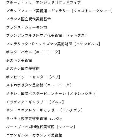
フチーナ・デリ・アンジェリ［ヴェネツィア］
ブラッドフォード美術館・ギャラリー［ウェストヨークシャー］
フランス国立現代美術基金
フランス・ショーモン市
ブランデンブルク州立近代美術館［コットブス］
フレデリック・R・ワイズマン美術財団［ロサンゼルス］
ポスターハウス［ニューヨーク］
ボストン美術館
ポズナン国立美術館
ポンピドゥー・センター［パリ］
メトロポリタン美術館［ニューヨーク］
メキシコ国際ポスタービエンナーレ［メキシコシティ］
モラヴィア・ギャラリー［ブルノ］
ヤン・コニアレク・ギャラリー［トルナヴァ］
ラハティ視覚芸術美術館 マルヴァ
ルートヴィヒ財団近代美術館［ウィーン］
ロサンゼルス・カウンティ美術館