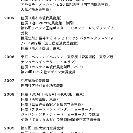
マルセル・デュシャンと20 世紀美術（国立国際美術館、
大阪／横浜美術館）
2005
個展（熊本市現代美術館）
個展（池田20 世紀美術館、静岡）
第15回ラハティ国際ポスター・ビエンナーレでグランプリ
受賞
横尾忠則が招待する イッセイミヤケ パリコレクション 19
77→1999展（富山県立近代美術館）
個展（南天子画廊、東京）
2006
東京―ベルリン／ベルリン―東京展（森美術館、東京／新
ナショナルギャラリー、ベルリン）
個展（カルティエ現代美術財団、パリ）
第28回日本文化デザイン大賞受賞
2007
兵庫県功労者表彰
世田谷区特別文化功労表彰
2008
個展（SCAI THE BATHHOUSE、東京）
個展（西村画廊、東京）
個展（世田谷美術館／兵庫県立美術館）
個展（フリードマン・ベンダ、ニューヨーク）
ジャパン・ソサエティー（ニューヨーク）で講演
小説『ぶるうらんど』で第36回泉鏡花文学賞受賞
2009
第５回円空大賞円空賞受賞