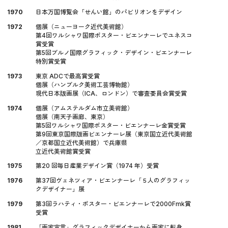
1970
日本万国博覧会「せんい館」のパビリオンをデザイン
1972
個展（ニューヨーク近代美術館）
第4回ワルシャワ国際ポスター・ビエンナーレでユネスコ
賞受賞
第5回ブルノ国際グラフィック・デザイン・ビエンナーレ
特別賞受賞
1973
東京 ADCで最高賞受賞
個展（ハンブルク美術工芸博物館）
現代日本版画展（ICA、ロンドン）で審査委員会賞受賞
1974
個展（アムステルダム市立美術館）
個展（南天子画廊、東京）
第5回ワルシャワ国際ポスター・ビエンナーレ金賞受賞
第9回東京国際版画ビエンナーレ展（東京国立近代美術館
／京都国立近代美術館）で兵庫県
立近代美術館賞受賞
1975
第20 回毎日産業デザイン賞（1974 年）受賞
1976
第37回ヴェネツィア・ビエンナーレ「５人のグラフィッ
クデザイナー」展
1979
第3回ラハティ・ポスター・ビエンナーレで2000Fmk賞
受賞
1981
「画家宣言」グラフィックデザイナーから画家に転身