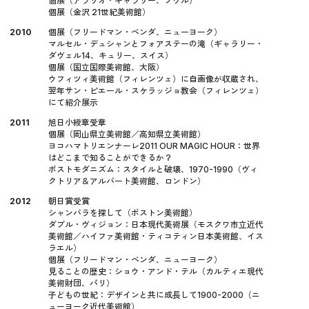
個展（アラリオ・ギャラリー、ソウル）
個展（金沢 21世紀美術館）
2010
個展（フリードマン・ベンダ、ニューヨーク）
マルセル・デュシャンとフォアステーの滝（ギャラリー・
ダヴェル14、キュリー、スイス）
個展（国立国際美術館、大阪）
ウフィツィ美術館（フィレンツェ）に自画像が収蔵され、
翌年サン・ピエール・スケラッジョ教会（フィレンツェ）
にて紹介展示
2011
旭日小綬章受章
個展（岡山県立美術館／高知県立美術館）
ヨコハマトリエンナーレ2011 OUR MAGIC HOUR：世界
はどこまで知ることができるか？
ポストモダニズム：スタイルと破壊、1970-1990（ヴィ
クトリア＆アルバート美術館、ロンドン）
2012
朝日賞受賞
シャンバラを探して（ボストン美術館）
ダブル・ヴィジョン：日本現代美術展（モスクワ市立近代
美術館／ハイファ美術館・ティコティン日本美術館、イス
ラエル）
個展（フリードマン・ベンダ、ニューヨーク）
見ることの歴史：ショウ・アンド・テル（カルティエ現代
美術財団、パリ）
子どもの世紀：デザインと共に成長して1900-2000（ニ
ューヨーク近代美術館）