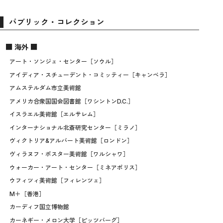
パブリック・コレクション
■ 海外 ■
アート・ソンジェ・センター［ソウル］
アイディア・スチューデント・コミッティー［キャンベラ］
アムステルダム市立美術館
アメリカ合衆国国会図書館［ワシントンD.C.］
イスラエル美術館［エルサレム］
インターナショナル北斎研究センター［ミラノ］
ヴィクトリア&アルバート美術館［ロンドン］
ヴィラヌフ・ポスター美術館［ワルシャワ］
ウォーカー・アート・センター［ミネアポリス］
ウフィツィ美術館［フィレンツェ］
M＋［香港］
カーディフ国立博物館
カーネギー・メロン大学［ピッツバーグ］