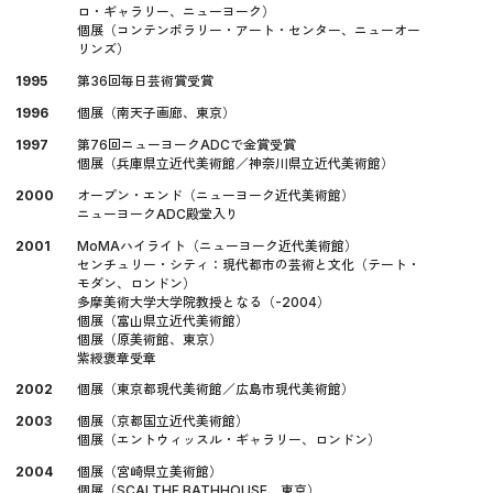
ロ・ギャラリー、ニューヨーク）
個展（コンテンポラリー・アート・センター、ニューオー
リンズ）
1995
第36回毎日芸術賞受賞
1996
個展（南天子画廊、東京）
1997
第76回ニューヨークADCで金賞受賞
個展（兵庫県立近代美術館／神奈川県立近代美術館）
2000
オープン・エンド（ニューヨーク近代美術館）
ニューヨークADC殿堂入り
2001
MoMAハイライト（ニューヨーク近代美術館）
センチュリー・シティ：現代都市の芸術と文化（テート・
モダン、ロンドン）
多摩美術大学大学院教授となる（-2004）
個展（富山県立近代美術館）
個展（原美術館、東京）
紫綬褒章受章
2002
個展（東京都現代美術館／広島市現代美術館）
2003
個展（京都国立近代美術館）
個展（エントウィッスル・ギャラリー、ロンドン）
2004
個展（宮崎県立美術館）
個展（SCAI THE BATHHOUSE、東京）