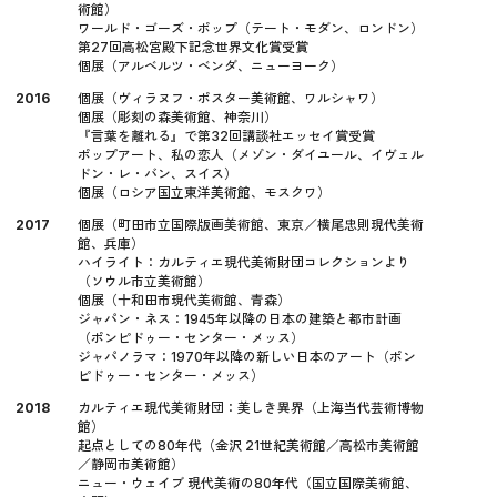
術館）
ワールド・ゴーズ・ポップ（テート・モダン、ロンドン）
第27回高松宮殿下記念世界文化賞受賞
個展（アルベルツ・ベンダ、ニューヨーク）
2016
個展（ヴィラヌフ・ポスター美術館、ワルシャワ）
個展（彫刻の森美術館、神奈川）
『言葉を離れる』で第32回講談社エッセイ賞受賞
ポップアート、私の恋人（メゾン・ダイユール、イヴェル
ドン・レ・バン、スイス）
個展（ロシア国立東洋美術館、モスクワ）
2017
個展（町田市立国際版画美術館、東京／横尾忠則現代美術
館、兵庫）
ハイライト：カルティエ現代美術財団コレクションより
（ソウル市立美術館）
個展（十和田市現代美術館、青森）
ジャパン・ネス：1945年以降の日本の建築と都市計画
（ポンピドゥー・センター・メッス）
ジャパノラマ：1970年以降の新しい日本のアート（ポン
ピドゥー・センター・メッス）
2018
カルティエ現代美術財団：美しき異界（上海当代芸術博物
館）
起点としての80年代（金沢 21世紀美術館／高松市美術館
／静岡市美術館）
ニュー・ウェイブ 現代美術の80年代（国立国際美術館、