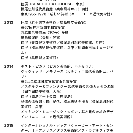
個展（SCAI THE BATHHOUSE、東京）
横尾忠則現代美術館（兵庫県神戸市）開館
東京1955-1970：新しい前衛（ニューヨーク近代美術館）
2013
個展（岩手県立美術館／福島県立美術館）
第67回神戸新聞平和賞受賞
西脇市名誉市民（第1号）受贈
豊島横尾館（香川）開館
個展（青森県立美術館／横尾忠則現代美術館、兵庫）
個展（横尾忠則現代美術館、兵庫／川崎市市民ミュージア
ム）
個展（兵庫県立美術館）
2014
ポスト・ピカソ（ピカソ美術館、バルセロナ）
ヴィヴィッド・メモリーズ（カルティエ現代美術財団、パ
リ）
第2回全広連日本宣伝賞山名賞受賞
ノスタルジー＆ファンタジー 現代美術の想像力とその源泉
（国立国際美術館、大阪）
個展（霧島アートの森、鹿児島）
記憶の遠近術～篠山紀信、横尾忠則を撮る（横尾忠則現代
美術館、兵庫）
メイキング・ミュージック・モダン：耳と眼のためのデザ
イン（ニューヨーク近代美術館）
2015
インターナショナル・ポップ（ウォーカー・アート・セン
ター、ミネアポリス／ダラス美術館／フィラデルフィア美