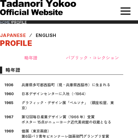
メ
サ
本
ニ
イ
文
HOME
PROFILE
ト
ま
ュ
内
で
メ
ス
ー
ニ
キ
ュ
ッ
JAPANESE
⁄
ENGLISH
を
ー
プ
開
PROFILE
閉
す
略年譜
パブリック・コレクション
る
略年譜
1936
兵庫県多可郡西脇町（現・兵庫県西脇市）に生まれる
1960
日本デザインセンターに入社（-1964）
1965
グラフィック・デザイン展「ペルソナ」（銀座松屋、東
京）
1967
第12回毎日産業デザイン賞（1966 年）受賞
ポスター 15点がニューヨーク近代美術館の収蔵となる
1969
個展（東京画廊）
第6回パリ青年ビエンナーレ版画部門グランプリ受賞