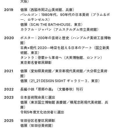
大阪）
2019
個展（西脇市岡之山美術館、兵庫）
パレルゴン：1980年代、90年代の日本美術（ブラム＆ポ
ー、ロサンゼルス）
個展（SCAI THE BATHHOUSE、東京）
カラフル・ジャパン（アムステルダム市立美術館）
2020
ポスター：200年の芸術と歴史（ハンブルク美術工芸博物
館）
古典×現代 2020―時空を超える日本のアート（国立新美
術館、東京）
タントラ：啓蒙から革命へ（大英博物館、ロンドン）
東京都名誉都民顕彰
2021
個展（愛知県美術館／東京都現代美術館／大分県立美術
館）
個展（21_21 DESIGN SIGHT ギャラリー３、東京）
2022
長編小説『原郷の森』（文藝春秋）刊行
2023
日本芸術院会員に選出
個展（東京国立博物館 表慶館／横尾忠則現代美術館、兵
庫）
令和5年度文化功労者に選出
2025
世田谷区名誉区民顕彰
個展（世田谷美術館）