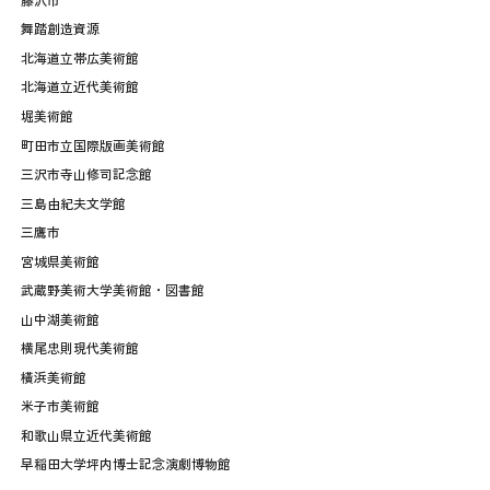
藤沢市
舞踏創造資源
北海道立帯広美術館
北海道立近代美術館
堀美術館
町田市立国際版画美術館
三沢市寺山修司記念館
三島由紀夫文学館
三鷹市
宮城県美術館
武蔵野美術大学美術館・図書館
山中湖美術館
横尾忠則現代美術館
橫浜美術館
米子市美術館
和歌山県立近代美術館
早稲田大学坪内博士記念演劇博物館