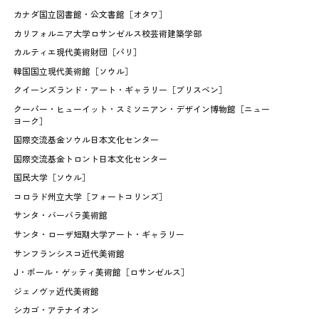
カナダ国立図書館・公文書館［オタワ］
カリフォルニア大学ロサンゼルス校芸術建築学部
カルティエ現代美術財団［パリ］
韓国国立現代美術館［ソウル］
クイーンズランド・アート・ギャラリー［ブリスベン］
クーパー・ヒューイット・スミソニアン・デザイン博物館［ニュー
ヨーク］
国際交流基金ソウル日本文化センター
国際交流基金トロント日本文化センター
国民大学［ソウル］
コロラド州立大学［フォートコリンズ］
サンタ・バーバラ美術館
サンタ・ローザ短期大学アート・ギャラリー
サンフランシスコ近代美術館
J・ポール・ゲッティ美術館［ロサンゼルス］
ジェノヴァ近代美術館
シカゴ・アテナイオン