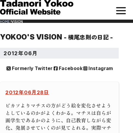
メ
サ
本
ニ
イ
文
HOME
VISION
ト
ま
ュ
内
で
メ
ス
ー
ニ
キ
ュ
ッ
を
ー
プ
YOKOO'S VISION
- 横尾忠則の日記 -
開
閉
す
2012年06月
る
Formerly Twitter
Facebook
Instagram
2012年06月28日
ピカソよりマチスの方がどう絵を変化させよう
としているのかがよくわかる。マチスは自らが
画学生であるかのように、自己教育しながら変
化、発展させていくのが見てとれる。実際マチ