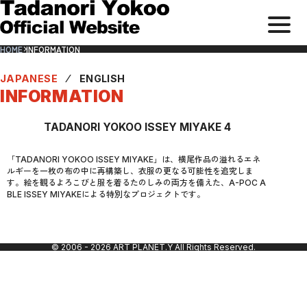
メ
サ
本
ニ
イ
文
HOME
INFORMATION
ト
ま
ュ
内
で
メ
ス
ー
ニ
キ
ュ
ッ
JAPANESE
⁄
ENGLISH
を
ー
プ
開
INFORMATION
閉
す
TADANORI YOKOO ISSEY MIYAKE 4
る
「TADANORI YOKOO ISSEY MIYAKE」は、横尾作品の溢れるエネ
ルギーを一枚の布の中に再構築し、衣服の更なる可能性を追究しま
す。絵を観るよろこびと服を着るたのしみの両方を備えた、A-POC A
BLE ISSEY MIYAKEによる特別なプロジェクトです。
© 2006 -
2026
ART PLANET.Y All Rights Reserved.