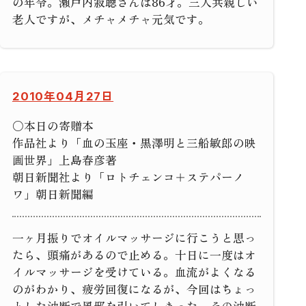
の年令。瀬戸内寂聴さんは86才。三人共親しい
老人ですが、メチャメチャ元気です。
2010年04月27日
○本日の寄贈本
作品社より「血の玉座・黒澤明と三船敏郎の映
画世界」上島春彦著
朝日新聞社より「ロトチェンコ＋ステパーノ
ワ」朝日新聞編
一ヶ月振りでオイルマッサージに行こうと思っ
たら、頭痛があるので止める。十日に一度はオ
イルマッサージを受けている。血流がよくなる
のがわかり、疲労回復になるが、今回はちょっ
とした油断で風邪を引いてしまった。その油断