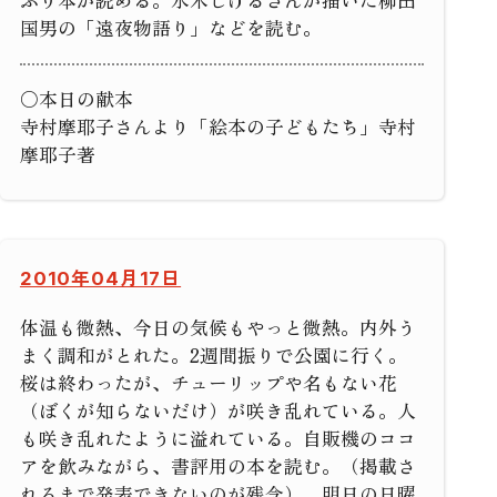
ぷり本が読める。水木しげるさんが描いた柳田
国男の「遠夜物語り」などを読む。
○本日の献本
寺村摩耶子さんより「絵本の子どもたち」寺村
摩耶子著
2010年04月17日
体温も微熱、今日の気候もやっと微熱。内外う
まく調和がとれた。2週間振りで公園に行く。
桜は終わったが、チューリップや名もない花
（ぼくが知らないだけ）が咲き乱れている。人
も咲き乱れたように溢れている。自販機のココ
アを飲みながら、書評用の本を読む。（掲載さ
れるまで発表できないのが残念）。明日の日曜