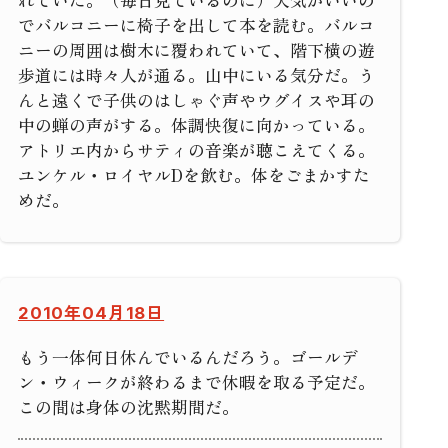
れていた。（毎日見ているのに）天気がいいの
でバルコニーに椅子を出して本を読む。バルコ
ニーの周囲は樹木に覆われていて、階下横の遊
歩道には時々人が通る。山中にいる気分だ。う
んと遠くで子供のはしゃぐ声やウグイスや耳の
中の蝉の声がする。体調快復に向かっている。
アトリエ内からサティの音楽が聴こえてくる。
ユンケル・ロイヤルDを飲む。体をごまかすた
めだ。
2010年04月18日
もう一体何日休んでいるんだろう。ゴールデ
ン・ウィークが終わるまで休暇を取る予定だ。
この間は身体の沈黙期間だ。