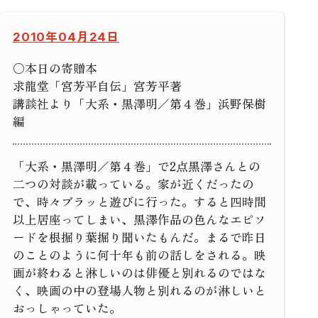
2010年04月24日
○本日の寄贈本
求龍堂「宮芳平自伝」宮芳平著
講談社より「大系・黒澤明／第４巻」浜野保樹
編
「大系・黒澤明／第４巻」で2点黒澤さんとの
二つの対談が載っている。家が近くだったの
で、時々ブラッと遊びに行った。すると四時間
以上居座ってしまい、黒澤作品の色んなエピソ
ードを根掘り葉掘り聞いたもんだ。まるで昨日
のことのように何十年も前の話しをされる。映
画が終わると淋しいのは俳優と別れるのではな
く、映画の中の登場人物と別れるのが淋しいと
おっしゃっていた。