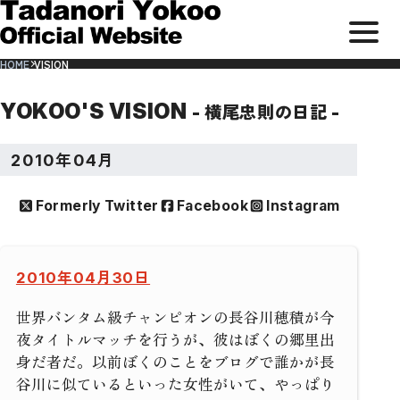
メ
サ
本
ニ
イ
文
HOME
VISION
ト
ま
ュ
内
で
メ
ス
ー
ニ
キ
ュ
ッ
を
ー
プ
YOKOO'S VISION
- 横尾忠則の日記 -
開
閉
す
2010年04月
る
Formerly Twitter
Facebook
Instagram
2010年04月30日
世界バンタム級チャンピオンの長谷川穂積が今
夜タイトルマッチを行うが、彼はぼくの郷里出
身だ者だ。以前ぼくのことをブログで誰かが長
谷川に似ているといった女性がいて、やっぱり