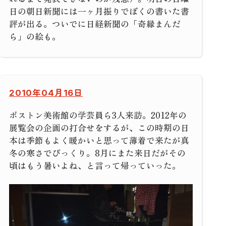
日の朝日新聞には一ヶ月振りでぼくの書いた書
評が出る。ついでに日経新聞の「奇縁まんだ
ら」の絵も。
2010年04月16日
ボストン美術館の学芸員ら3人来訪。2012年の
展覧会の企画の打合せをするが、この時期の日
本は季節もよく暖かいと思って薄着で来たが真
冬の寒さでびっくり。8月にまた来日だがその
頃はもう暑いよね、と言って帰っていった。