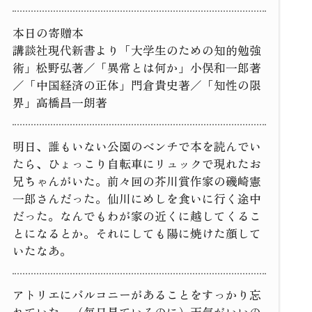
本日の寄贈本
講談社現代新書より「大学生のための知的勉強
術」松野弘著／「異常とは何か」小俣和一郎著
／「中国経済の正体」門倉貴史著／「知性の限
界」高橋昌一朗著
明日、誰もいない公園のベンチで本を読んでい
たら、ひょっこり自転車にリュックで現れたお
兄ちゃんがいた。前々回の芥川賞作家の磯崎憲
一郎さんだった。仙川にめしを食いに行く途中
だった。なんでもわが家の近くに越してくるこ
とになるとか。それにしても陽に焼けた顔して
いたなあ。
アトリエにバルコニーがあることをすっかり忘